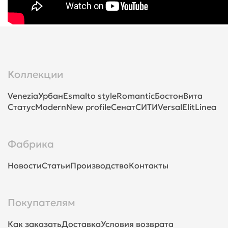
Коллекции
Venezia
Урбан
Esmalto style
Romantic
Бостон
Вита
Статус
Modern
New profile
Сенат
СИТИ
Versal
Elit
Linea
Фабрика
Новости
Статьи
Производство
Контакты
Покупателям
Как заказать
Доставка
Условия возврата