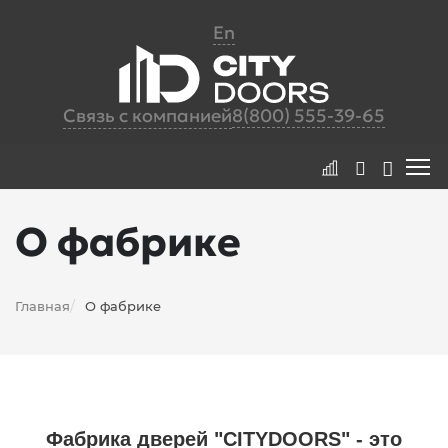
En
Связь с компанией
8(800) 555-39-65
О фабрике
Главная
О фабрике
/
Фабрика дверей "CITYDOORS" - это