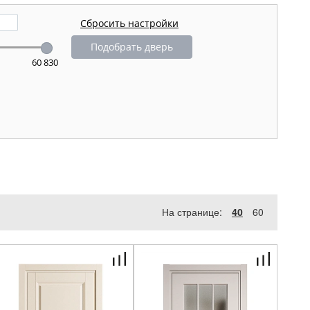
Подобрать дверь
60 830
На странице:
40
60