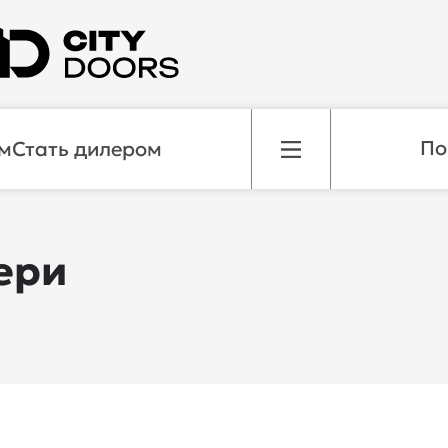
м
Стать дилером
ери