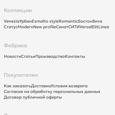
Коллекции
Venezia
Урбан
Esmalto style
Romantic
Бостон
Вита
Статус
Modern
New profile
Сенат
СИТИ
Versal
Elit
Linea
Фабрика
Новости
Статьи
Производство
Контакты
Покупателям
Как заказать
Доставка
Условия возврата
Согласие на обработку персональных данных
Договор публичной оферты