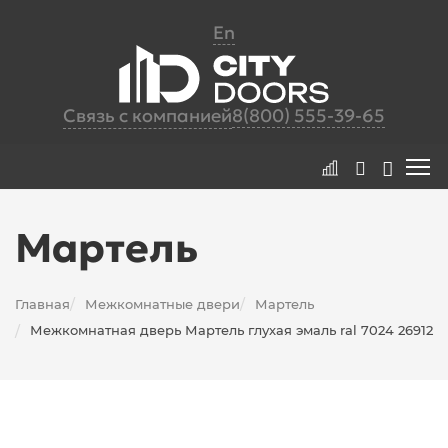
En
Связь с компанией
8(800) 555-39-65
Мартель
Главная
Межкомнатные двери
Мартель
/
/
Межкомнатная дверь Мартель глухая эмаль ral 7024 26912
/