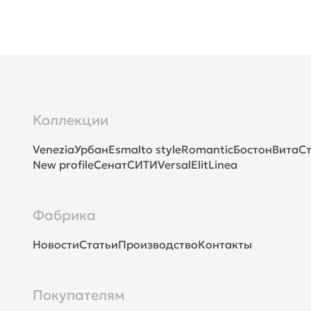
Коллекции
Venezia
Урбан
Esmalto style
Romantic
Бостон
Вита
Ст
New profile
Сенат
СИТИ
Versal
Elit
Linea
Фабрика
Новости
Статьи
Производство
Контакты
Покупателям