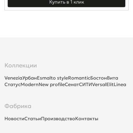
Купить в 1 клик
Коллекции
Venezia
Урбан
Esmalto style
Romantic
Бостон
Вита
Статус
Modern
New profile
Сенат
СИТИ
Versal
Elit
Linea
Фабрика
Новости
Статьи
Производство
Контакты