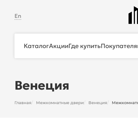
En
Каталог
Акции
Где купить
Покупателя
Венеция
Главная
Межкомнатные двери
Венеция
Межкомнатна
/
/
/