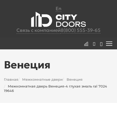
En
Связь с компанией
8(800) 555-39-65
Венеция
Главная
Межкомнатные двери
Венеция
/
/
Межкомнатная дверь Венеция-4 глухая эмаль ral 7024
/
19646