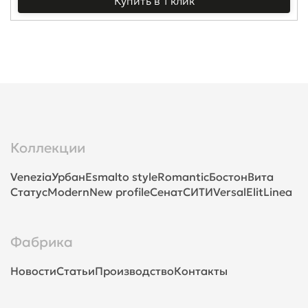
Купить в 1 клик
Коллекции
Venezia
Урбан
Esmalto style
Romantic
Бостон
Вита
Статус
Modern
New profile
Сенат
СИТИ
Versal
Elit
Linea
Фабрика
Новости
Статьи
Производство
Контакты